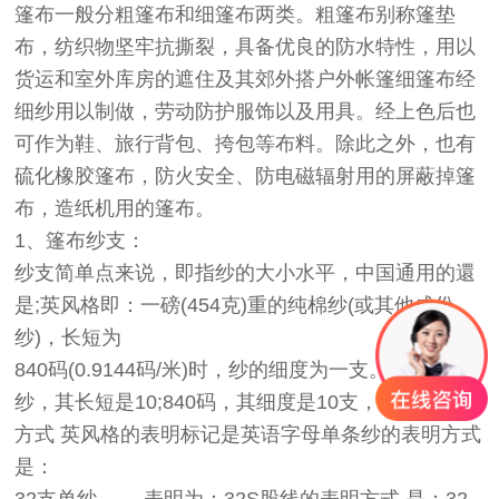
篷布
一般分粗
篷布
和细
篷布
两类。粗
篷布
别称篷垫
布，纺织物坚牢抗撕裂，具备优良的防水特性，用以
货运和室外库房的遮住及其郊外搭户外帐篷细篷布经
细纱用以制做，劳动防护服饰以及用具。经上色后也
可作为鞋、旅行背包、挎包等布料。除此之外，也有
硫化橡胶篷布，防火安全、防电磁辐射用的屏蔽掉篷
布，造纸机用的篷布。
1、篷布纱支：
纱支简单点来说，即指纱的大小水平，中国通用的還
是;英风格即：一磅(454克)重的纯棉纱(或其他成份
纱)，长短为
840码(0.9144码/米)时，纱的细度为一支。假如一磅
纱，其长短是10;840码，其细度是10支，纱支的表明
方式 英风格的表明标记是英语字母单条纱的表明方式
是：