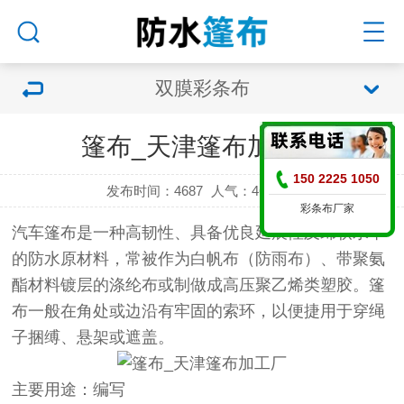
双膜彩条布
篷布_天津篷布加工厂
150 2225 1050
发布时间：4687
人气：
4687 次
彩条布厂家
汽车
篷布
是一种高韧性、具备优良延展性及绵软水平
的防水原材料，常被作为白帆布（防雨布）、带聚氨
酯材料镀层的涤纶布或制做成高压聚乙烯类塑胶。
篷
布
一般在角处或边沿有牢固的索环，以便捷用于穿绳
子捆缚、悬架或遮盖。
主要用途：编写