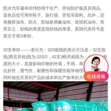
防水
汽车篷布
经纬纱用于生产、劳动防护服及其用品。
染色后也可用作鞋子、旅行袋、背包等面料。此外，还
有橡胶油布、防火、防辐射屏蔽油布、造纸机油布。简
而言之，纱线的厚度是指纱线的厚度。英国代表符号是
英文字母S单纱。
32支单纱-------表示为：32S股线的表示方法是：32支股
线(两亘并捻)既为;32S/2，42支3根并捻既为：42S/3。密
度的大小，直接影响织物的外观，手感，厚度，强力，
抗折性，透气性，耐磨性和保暖性能等物理机械指标，
同时他也关系到产品的成本和生产效率的大小。