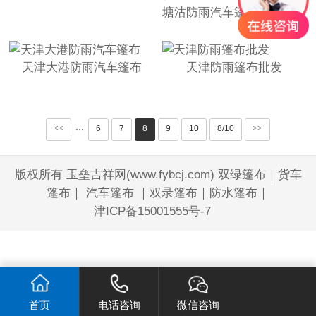
塘沽防雨汽车篷布加厚覆膜
天津大港防雨汽车篷布
天津防雨篷布批发
<<
6
7
8
9
10
8/10
>>
···
版权所有 玉垒吉祥网(www.fybcj.com) 双绿篷布｜货车
篷布｜ 汽车篷布 ｜双录篷布｜防水篷布｜
津ICP备15001555号-7
首页
电话咨询
微信咨询